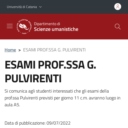
Vai al contenuto principale
Vai al menu di navigazione
Università di Catania
Dipartimento di
Scienze umanistiche
Home
>
ESAMI PROF.SSA G. PULVIRENTI
ESAMI PROF.SSA G.
PULVIRENTI
Si comunica agli studenti interessati che gli esami della
prof.ssa Pulvirenti previsti per giorno 11 c.m. avranno luogo in
aula A5.
Data di pubblicazione: 09/07/2022