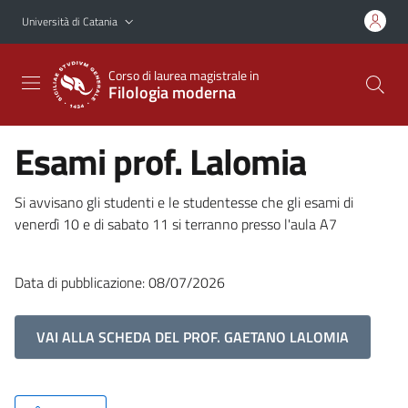
Vai al contenuto principale
Vai al menu di navigazione
Università di Catania
Corso di laurea magistrale in
Filologia moderna
Esami prof. Lalomia
Si avvisano gli studenti e le studentesse che gli esami di
venerdì 10 e di sabato 11 si terranno presso l'aula A7
Data di pubblicazione: 08/07/2026
VAI ALLA SCHEDA DEL PROF. GAETANO LALOMIA