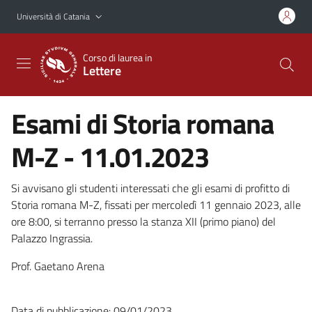
Vai al contenuto principale
Vai al menu di navigazione
Università di Catania
Corso di laurea in
Lettere
Esami di Storia romana
M-Z - 11.01.2023
Si avvisano gli studenti interessati che gli esami di profitto di
Storia romana M-Z, fissati per mercoledì 11 gennaio 2023, alle
ore 8:00, si terranno presso la stanza XII (primo piano) del
Palazzo Ingrassia.
Prof. Gaetano Arena
Data di pubblicazione: 09/01/2023