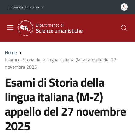
Vai al contenuto principale
Vai al menu di navigazione
Università di Catania
Dipartimento di
Scienze umanistiche
Home
>
Esami di Storia della lingua italiana (M-Z) appello del 27
novembre 2025
Esami di Storia della
lingua italiana (M-Z)
appello del 27 novembre
2025