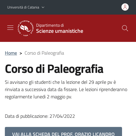
Vai al contenuto principale
Vai al menu di navigazione
Università di Catania
Dipartimento di
Scienze umanistiche
Home
>
Corso di Paleografia
Corso di Paleografia
Si avvisano gli studenti che la lezione del 29 aprile pv è
rinviata a successiva data da fissare. Le lezioni riprenderanno
regolarmente lunedi 2 maggio pv.
Data di pubblicazione: 27/04/2022
VAI ALLA SCHEDA DEL PROF. ORAZIO LICANDRO