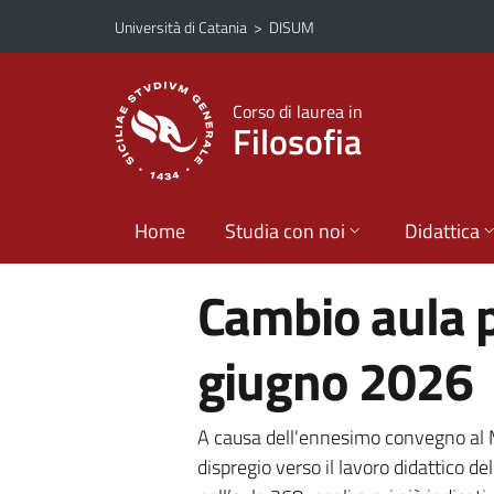
Vai al contenuto principale
Vai al menu di navigazione
Università di Catania
>
DISUM
Corso di laurea in
Filosofia
Home
Studia con noi
Didattica
Cambio aula pe
giugno 2026
A causa dell'ennesimo convegno al M
dispregio verso il lavoro didattico d