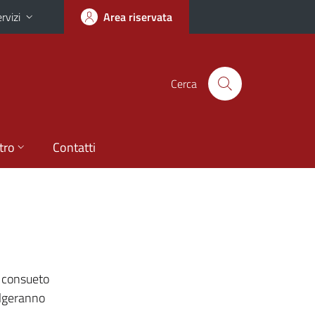
rvizi
Area riservata
Cerca
tro
Contatti
l consueto
olgeranno