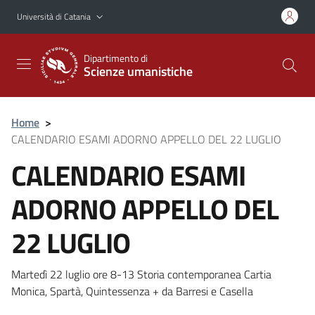
Vai al contenuto principale
Vai al menu di navigazione
Università di Catania
Dipartimento di
Scienze umanistiche
Home
>
CALENDARIO ESAMI ADORNO APPELLO DEL 22 LUGLIO
CALENDARIO ESAMI
ADORNO APPELLO DEL
22 LUGLIO
Martedì 22 luglio ore 8-13 Storia contemporanea Cartia
Monica, Spartà, Quintessenza + da Barresi e Casella