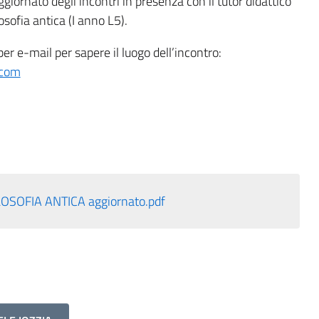
aggiornato degli incontri in presenza con il tutor didattico
osofia antica (I anno L5).
er e-mail per sapere il luogo dell’incontro:
.com
SOFIA ANTICA aggiornato.pdf