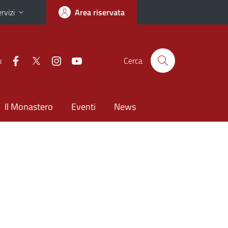
rvizi
Area riservata
u
Cerca
Il Monastero
Eventi
News