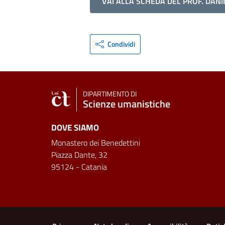
VAI ALLA SCHEDA DEL PROF. DANI
Condividi
DIPARTIMENTO DI
Scienze umanistiche
DOVE SIAMO
Monastero dei Benedettini
Piazza Dante, 32
95124 - Catania
Link e informazioni utili