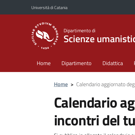
Vai al contenuto principale
Vai al menu di navigazione
Università di Catania
Dipartimento di
Scienze umanisti
Home
Dipartimento
Didattica
Home
>
Calendario aggiornato degli
Calendario ag
incontri del t