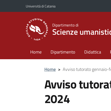
Vai al contenuto principale
Vai al menu di navigazione
Università di Catania
Dipartimento di
Scienze umanisti
Home
Dipartimento
Didattica
Home
>
Avviso tutorato gennaio-
Avviso tutora
2024