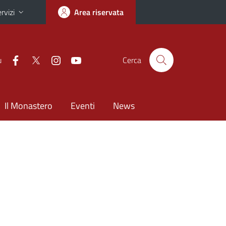
rvizi
Area riservata
u
Cerca
Il Monastero
Eventi
News