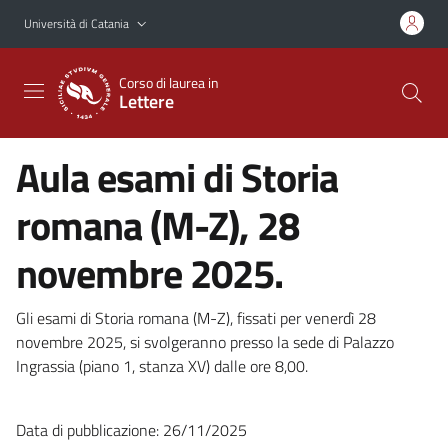
Vai al contenuto principale
Vai al menu di navigazione
Università di Catania
Corso di laurea in
Lettere
Aula esami di Storia
romana (M-Z), 28
novembre 2025.
Gli esami di Storia romana (M-Z), fissati per venerdì 28
novembre 2025, si svolgeranno presso la sede di Palazzo
Ingrassia (piano 1, stanza XV) dalle ore 8,00.
Data di pubblicazione: 26/11/2025