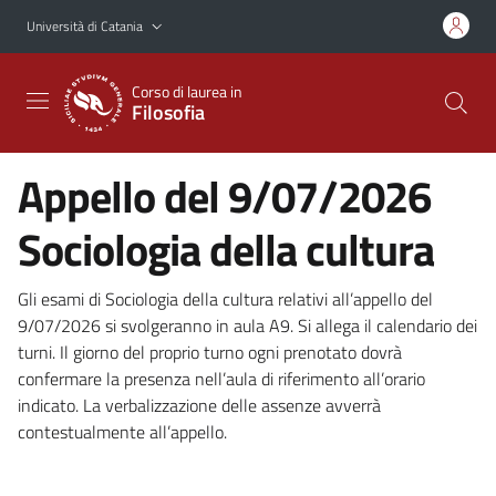
Vai al contenuto principale
Vai al menu di navigazione
Università di Catania
Corso di laurea in
Filosofia
Appello del 9/07/2026
Sociologia della cultura
Gli esami di Sociologia della cultura relativi all’appello del
9/07/2026 si svolgeranno in aula A9. Si allega il calendario dei
turni. Il giorno del proprio turno ogni prenotato dovrà
confermare la presenza nell’aula di riferimento all’orario
indicato. La verbalizzazione delle assenze avverrà
contestualmente all’appello.