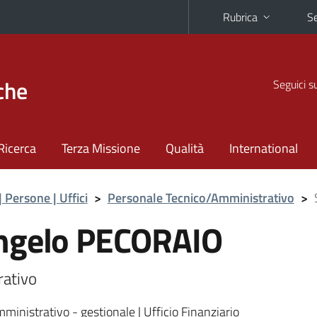
Rubrica
Se
che
Seguici s
Ricerca
Terza Missione
Qualità
International
| Persone | Uffici
>
Personale Tecnico/Amministrativo
>
ngelo PECORAIO
rativo
inistrativo - gestionale | Ufficio Finanziario