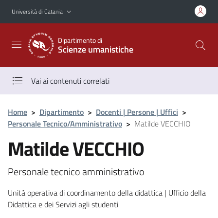
Vai al contenuto principale
Vai al menu di navigazione
Università di Catania
Dipartimento di
Scienze umanistiche
Vai ai contenuti correlati
Home
>
Dipartimento
>
Docenti | Persone | Uffici
>
Personale Tecnico/Amministrativo
>
Matilde VECCHIO
Matilde VECCHIO
Personale tecnico amministrativo
Unità operativa di coordinamento della didattica | Ufficio della
Didattica e dei Servizi agli studenti