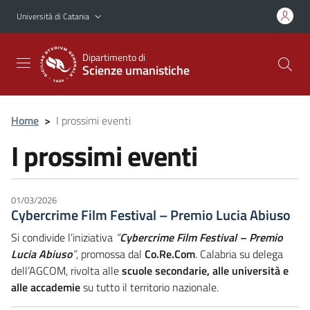
Vai al contenuto principale
Vai al menu di navigazione
Università di Catania
Dipartimento di
Scienze umanistiche
Home
>
I prossimi eventi
I prossimi eventi
01/03/2026
Cybercrime Film Festival – Premio Lucia Abiuso
Si condivide l’iniziativa
“
Cybercrime Film Festival – Premio
Lucia Abiuso
”
, promossa dal
Co.Re.Com
. Calabria su delega
dell’AGCOM, rivolta alle
scuole secondarie, alle università e
alle accademie
su tutto il territorio nazionale.