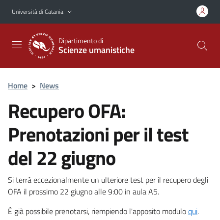
Vai al contenuto principale
Vai al menu di navigazione
Università di Catania
Dipartimento di
Scienze umanistiche
Home
>
News
Recupero OFA:
Prenotazioni per il test
del 22 giugno
Si terrà eccezionalmente un ulteriore test per il recupero degli
OFA il prossimo 22 giugno alle 9:00 in aula A5.
È già possibile prenotarsi, riempiendo l'apposito modulo
qui
.