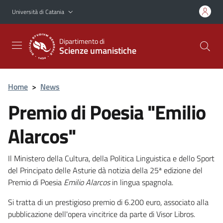
Vai al contenuto principale
Vai al menu di navigazione
Università di Catania
Dipartimento di
Scienze umanistiche
Home
>
News
Premio di Poesia "Emilio
Alarcos"
Il Ministero della Cultura, della Politica Linguistica e dello Sport
del Principato delle Asturie dà notizia della 25ª edizione del
Premio di Poesia
Emilio Alarcos
in lingua spagnola.
Si tratta di un prestigioso premio di 6.200 euro, associato alla
pubblicazione dell'opera vincitrice da parte di Visor Libros.