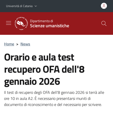
Vai al contenuto principale
Vai al menu di navigazione
Università di Catania
Dipartimento di
Scienze umanistiche
Home
>
News
Orario e aula test
recupero OFA dell'8
gennaio 2026
Il test di recupero degli OFA dell'8 gennaio 2026 si terrà alle
ore 10 in aula A2. È necessario presentarsi muniti di
documento di riconoscimento e del necessario per scrivere.