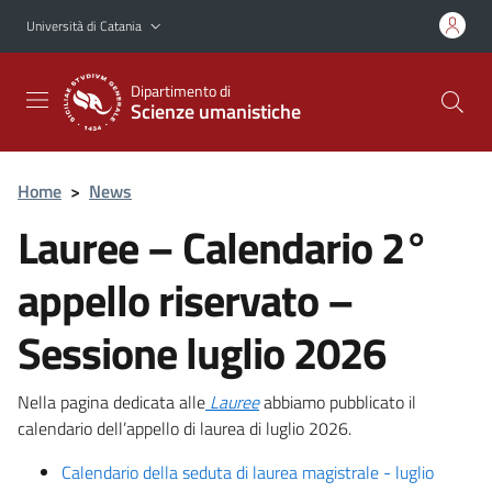
Vai al contenuto principale
Vai al menu di navigazione
Università di Catania
Dipartimento di
Scienze umanistiche
Home
>
News
Lauree – Calendario 2°
appello riservato –
Sessione luglio 2026
Nella pagina dedicata alle
Lauree
abbiamo pubblicato il
calendario dell’appello di laurea di luglio 2026.
Calendario della seduta di laurea magistrale - luglio