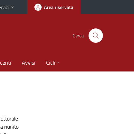
rvizi
Area riservata
Cerca
centi
Avvisi
Cicli
Dottorale
a riunito