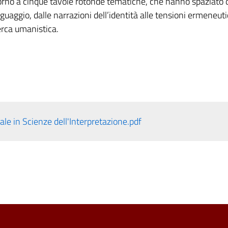
orno a cinque tavole rotonde tematiche, che hanno spaziato d
inguaggio, dalle narrazioni dell’identità alle tensioni ermeneuti
icerca umanistica.
e in Scienze dell'Interpretazione.pdf