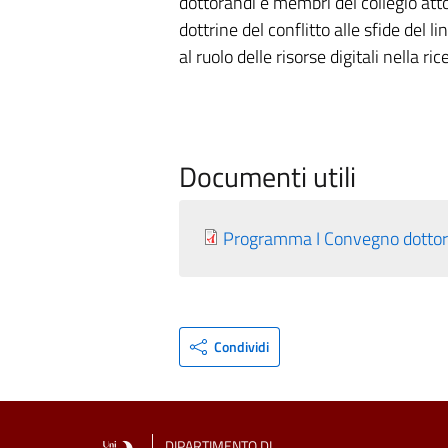
dottorandi e membri del collegio att
dottrine del conflitto alle sfide del l
al ruolo delle risorse digitali nella r
Documenti utili
Programma I Convegno dottoral
Condividi
DIPARTIMENTO DI