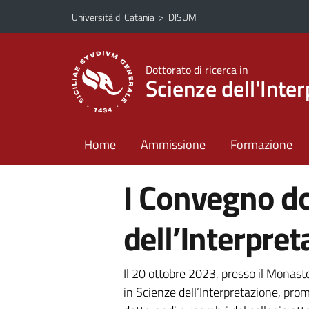
Vai al contenuto principale
Vai al menu di navigazione
Università di Catania
>
DISUM
Dottorato di ricerca in
Scienze dell'Inte
Home
Ammissione
Formazione
I Convegno do
dell’Interpre
Il 20 ottobre 2023, presso il Monaste
in Scienze dell’Interpretazione, pro