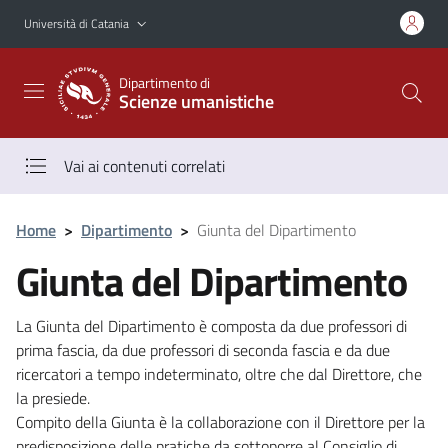
Vai al contenuto principale
Vai al menu di navigazione
Università di Catania
Dipartimento di
Scienze umanistiche
Vai ai contenuti correlati
Home
>
Dipartimento
>
Giunta del Dipartimento
Giunta del Dipartimento
La Giunta del Dipartimento è composta da due professori di
prima fascia, da due professori di seconda fascia e da due
ricercatori a tempo indeterminato, oltre che dal Direttore, che
la presiede.
Compito della Giunta è la collaborazione con il Direttore per la
predisposizione delle pratiche da sottoporre al Consiglio di