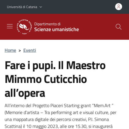
Vai al contenuto principale
Vai al menu di navigazione
Università di Catania
Dipartimento di
Scienze umanistiche
Home
>
Eventi
Fare i pupi. Il Maestro
Mimmo Cuticchio
all’opera
All’interno del Progetto Piaceri Starting grant “Mem.Art ”
(Memorie d’artista – Tra performing art e visual culture, per
una mappatura digitale dei percorsi creativi, P.I. Simona
Scattina) il 10 maggio 2023, alle ore 15.30, si inaugurerà