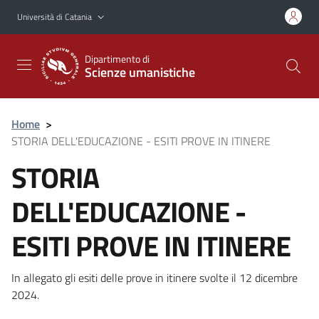
Vai al contenuto principale
Vai al menu di navigazione
Università di Catania
Dipartimento di
Scienze umanistiche
Home
>
STORIA DELL'EDUCAZIONE - ESITI PROVE IN ITINERE
STORIA
DELL'EDUCAZIONE -
ESITI PROVE IN ITINERE
In allegato gli esiti delle prove in itinere svolte il 12 dicembre
2024.