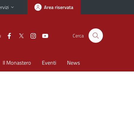
rvizi
Area riservata
u
Cerca
Il Monastero
Eventi
News