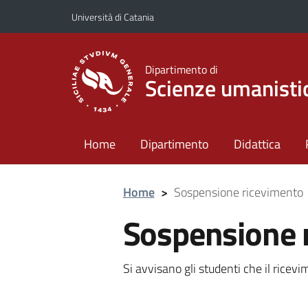
Vai al contenuto principale
Vai al menu di navigazione
Università di Catania
Dipartimento di
Scienze umanisti
Home
Dipartimento
Didattica
Home
>
Sospensione ricevimento
Sospensione 
Si avvisano gli studenti che il ricev