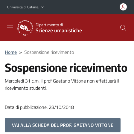
Vai al contenuto principale
Vai al menu di navigazione
Università di Catania
Dipartimento di
Scienze umanistiche
Home
>
Sospensione ricevimento
Sospensione ricevimento
Mercoledì 31 c.m. il prof Gaetano Vittone non effettuerà il
ricevimento studenti.
Data di pubblicazione: 28/10/2018
VAI ALLA SCHEDA DEL PROF. GAETANO VITTONE