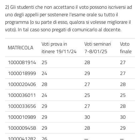
2) Gli studenti che non accettano il voto possono iscriversi ad
uno degli appelli per sostenere l'esame orale su tutto il
programma (o su parte di esso, qualora si volesse migliorare il
voto). In tal caso sono pregati di comunicarlo al docente.
Voti prova in
Voti seminari
Voto
MATRICOLA
itinere 19/11/24
7-8/01/25
finale
1000081914
25
28
27
1000018999
24
29
27
1000020406
28
27
28
1000036011
24
25
25
1000033656
29
27
28
1000010989
29
30
30
1000009458
29
28
29
1000041282
26
─
─