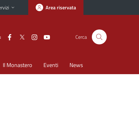
rvizi
Area riservata
u
Cerca
Il Monastero
Eventi
News