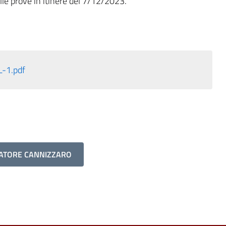
delle prove in itinere del 7/12/2023.
L-1.pdf
VATORE CANNIZZARO