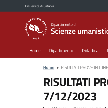
Vai al contenuto principale
Vai al menu di navigazione
Università di Catania
Dipartimento di
Scienze umanisti
Home
Dipartimento
Didattica
Home
>
RISULTATI PROVE IN ITI
RISULTATI PR
7/12/2023