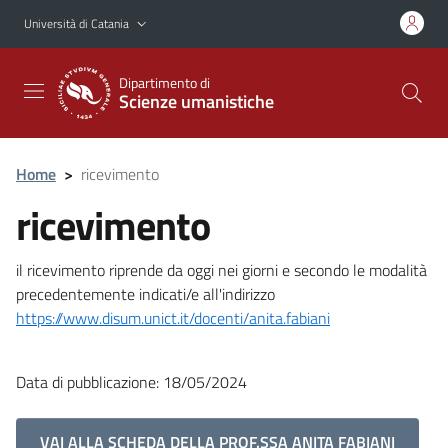
Vai al contenuto principale
Vai al menu di navigazione
Università di Catania
Dipartimento di
Scienze umanistiche
Home
>
ricevimento
ricevimento
il ricevimento riprende da oggi nei giorni e secondo le modalità
precedentemente indicati/e all'indirizzo
https://www.disum.unict.it/docenti/anita.fabiani
Data di pubblicazione: 18/05/2024
VAI ALLA SCHEDA DELLA PROF.SSA ANITA FABIANI