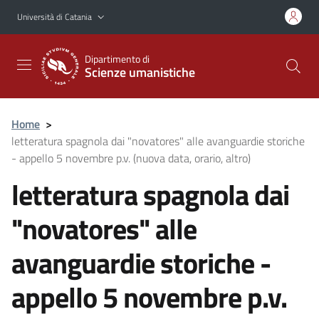
Vai al contenuto principale
Vai al menu di navigazione
Università di Catania
Dipartimento di
Scienze umanistiche
Home
>
letteratura spagnola dai "novatores" alle avanguardie storiche
- appello 5 novembre p.v. (nuova data, orario, altro)
letteratura spagnola dai
"novatores" alle
avanguardie storiche -
appello 5 novembre p.v.