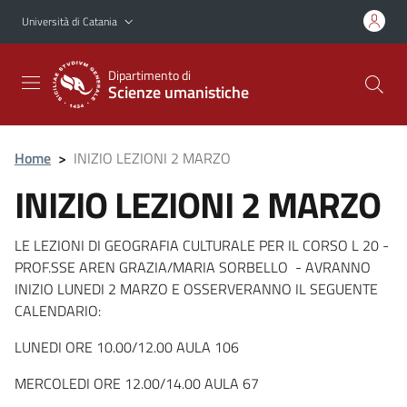
Vai al contenuto principale
Vai al menu di navigazione
Università di Catania
Dipartimento di
Scienze umanistiche
Home
>
INIZIO LEZIONI 2 MARZO
INIZIO LEZIONI 2 MARZO
LE LEZIONI DI GEOGRAFIA CULTURALE PER IL CORSO L 20 -
PROF.SSE AREN GRAZIA/MARIA SORBELLO - AVRANNO
INIZIO LUNEDI 2 MARZO E OSSERVERANNO IL SEGUENTE
CALENDARIO:
LUNEDI ORE 10.00/12.00 AULA 106
MERCOLEDI ORE 12.00/14.00 AULA 67