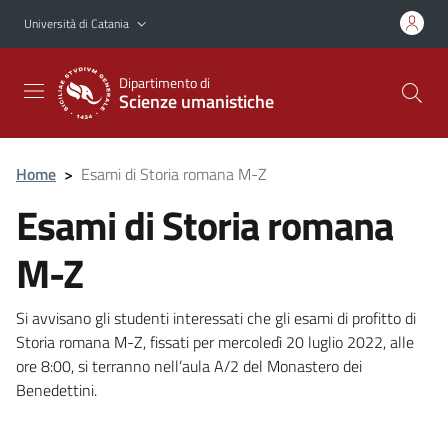
Vai al contenuto principale
Vai al menu di navigazione
Università di Catania
Dipartimento di
Scienze umanistiche
Home
>
Esami di Storia romana M-Z
Esami di Storia romana
M-Z
Si avvisano gli studenti interessati che gli esami di profitto di
Storia romana M-Z, fissati per mercoledì 20 luglio 2022, alle
ore 8:00, si terranno nell’aula A/2 del Monastero dei
Benedettini.