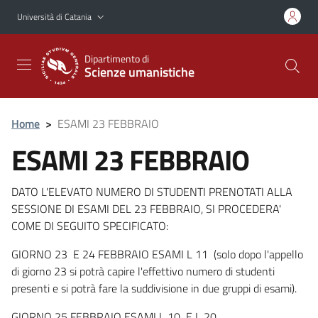
Vai al contenuto principale
Vai al menu di navigazione
Università di Catania
Dipartimento di
Scienze umanistiche
Home
>
ESAMI 23 FEBBRAIO
ESAMI 23 FEBBRAIO
DATO L'ELEVATO NUMERO DI STUDENTI PRENOTATI ALLA
SESSIONE DI ESAMI DEL 23 FEBBRAIO, SI PROCEDERA'
COME DI SEGUITO SPECIFICATO:
GIORNO 23 E 24 FEBBRAIO ESAMI L 11 (solo dopo l'appello
di giorno 23 si potrà capire l'effettivo numero di studenti
presenti e si potrà fare la suddivisione in due gruppi di esami).
GIORNO 25 FEBBRAIO ESAMI L 10 E L 20.