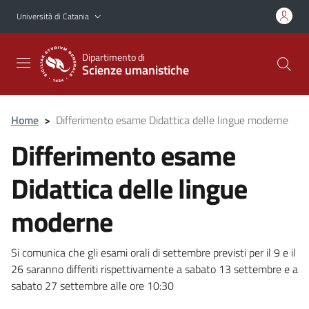
Vai al contenuto principale
Vai al menu di navigazione
Università di Catania
Dipartimento di
Scienze umanistiche
Home
>
Differimento esame Didattica delle lingue moderne
Differimento esame
Didattica delle lingue
moderne
Si comunica che gli esami orali di settembre previsti per il 9 e il
26 saranno differiti rispettivamente a sabato 13 settembre e a
sabato 27 settembre alle ore 10:30