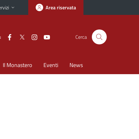
rvizi
Area riservata
u
Cerca
Il Monastero
Eventi
News