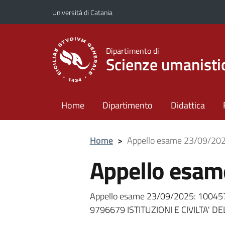
Vai al contenuto principale
Vai al menu di navigazione
Università di Catania
Dipartimento di
Scienze umanisti
Home
Dipartimento
Didattica
Home
>
Appello esame 23/09/20
Appello esa
Appello esame 23/09/2025: 1004
9796679 ISTITUZIONI E CIVILTA' D