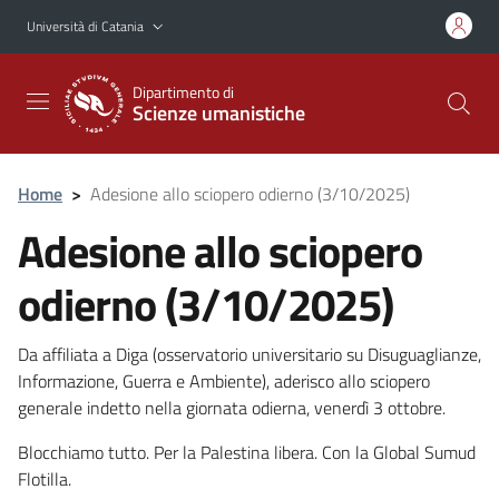
Vai al contenuto principale
Vai al menu di navigazione
Università di Catania
Dipartimento di
Scienze umanistiche
Home
>
Adesione allo sciopero odierno (3/10/2025)
Adesione allo sciopero
odierno (3/10/2025)
Da affiliata a Diga (osservatorio universitario su Disuguaglianze,
Informazione, Guerra e Ambiente), aderisco allo sciopero
generale indetto nella giornata odierna, venerdì 3 ottobre.
Blocchiamo tutto. Per la Palestina libera. Con la Global Sumud
Flotilla.