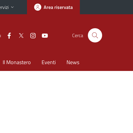
rvizi
Area riservata
u
Cerca
Il Monastero
Eventi
News