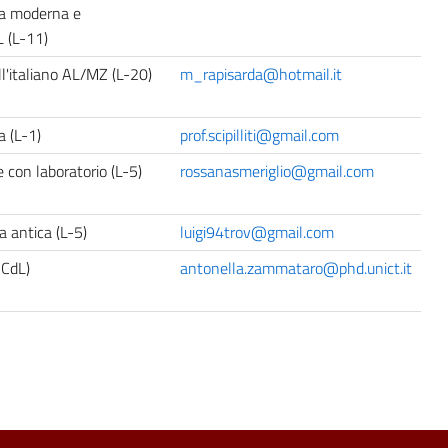
na moderna e
 (L-11)
ll'italiano AL/MZ (L-20)
m_rapisarda@hotmail.it
a (L-1)
prof.scipilliti@gmail.com
 con laboratorio (L-5)
rossanasmeriglio@gmail.com
ia antica (L-5)
luigi94trov@gmail.com
 CdL)
antonella.zammataro@phd.unict.it