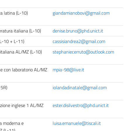
a latina (L-10)
giandamianobovi@gmail.com
eratura italiana (L-10)
denise.bruno@phd.unict.it
L-10 + L-11)
cassisiandrea2@gmail.com
 italiana AL/MZ (L-10)
stephaniecerruto@outlook.com
le con laboratorio AL/MZ
mpia-98@live.it
15R)
iolandadinatale@gmail.com
zione inglese 1 AL/MZ
ester.disilvestro@phd.unict.it
na moderna e
luisa.emanuele@tiscali.it
 (L-11)