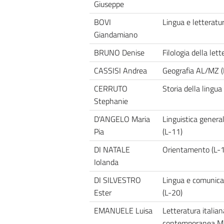
Giuseppe
BOVI
Lingua e letteratur
Giandamiano
BRUNO Denise
Filologia della lett
CASSISI Andrea
Geografia AL/MZ (
CERRUTO
Storia della lingua
Stephanie
D'ANGELO Maria
Linguistica genera
Pia
(L-11)
DI NATALE
Orientamento (L-
Iolanda
DI SILVESTRO
Lingua e comunica
Ester
(L-20)
EMANUELE Luisa
Letteratura italia
contemporanea MZ