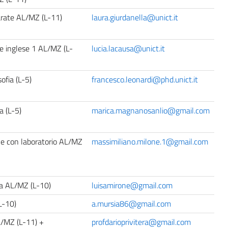
rate AL/MZ (L-11)
laura.giurdanella@unict.it
e inglese 1 AL/MZ (L-
lucia.lacausa@unict.it
ofia (L-5)
francesco.leonardi@phd.unict.it
ia (L-5)
marica.magnanosanlio@gmail.com
le con laboratorio AL/MZ
massimiliano.milone.1@gmail.com
na AL/MZ (L-10)
luisamirone@gmail.com
L-10)
a.mursia86@gmail.com
/MZ (L-11) +
profdarioprivitera@gmail.com