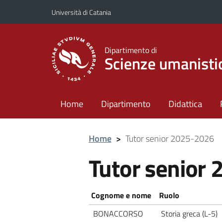
Vai al contenuto principale
Vai al menu di navigazione
Università di Catania
Dipartimento di
Scienze umanisti
Home
Dipartimento
Didattica
Home
>
Tutor senior 2025-2026
Tutor senior
Cognome e nome
Ruolo
BONACCORSO
Storia greca (L-5)