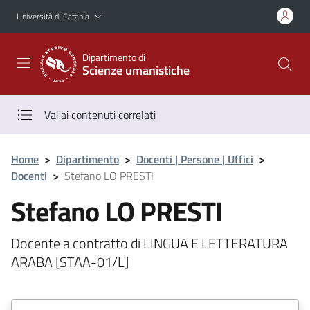
Vai al contenuto principale
Vai al menu di navigazione
Università di Catania
Dipartimento di
Scienze umanistiche
Vai ai contenuti correlati
Home
>
Dipartimento
>
Docenti | Persone | Uffici
>
Docenti
>
Stefano LO PRESTI
Stefano LO PRESTI
Docente a contratto di LINGUA E LETTERATURA
ARABA [STAA-01/L]