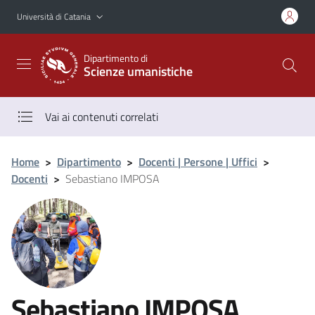
Vai al contenuto principale
Vai al menu di navigazione
Università di Catania
Dipartimento di
Scienze umanistiche
Vai ai contenuti correlati
Home
>
Dipartimento
>
Docenti | Persone | Uffici
>
Docenti
>
Sebastiano IMPOSA
Sebastiano IMPOSA