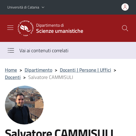
Vai al contenuto principale
Vai al menu di navigazione
Università di Catania
Dipartimento di
Scienze umanistiche
Vai ai contenuti correlati
Home
>
Dipartimento
>
Docenti | Persone | Uffici
>
Docenti
>
Salvatore CAMMISULI
Salvatore CAMMISULI