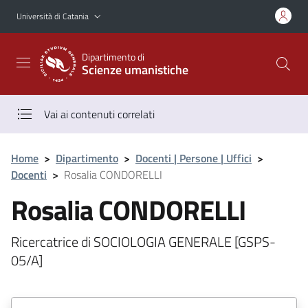
Vai al contenuto principale
Vai al menu di navigazione
Università di Catania
Dipartimento di
Scienze umanistiche
Vai ai contenuti correlati
Home
>
Dipartimento
>
Docenti | Persone | Uffici
>
Docenti
>
Rosalia CONDORELLI
Rosalia CONDORELLI
Ricercatrice di SOCIOLOGIA GENERALE [GSPS-
05/A]