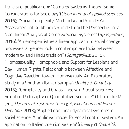
Tra le sue pubblicazioni: “Complex Systems Theory: Some
Considerations for Sociology”(
Open journal of applied sciences
,
2016); “Social Complexity, Modernity and Suicide: An
Assessment of Durkheim’s Suicide from the Perspective of a
Non-linear Analysis of Complex Social Systems” (
SpringerPlus,
2016);“An emergentist vs a linear approach to social change
processes: a gender look in contemporary India between
modernity and Hindu tradition” (
SpringerPlus,
2015);
“Homosexuality, Homophobia and Support for Lesbians and
Gay Human Rights. Relationship between Affective and
Cognitive Reaction toward Homosexuals. An Exploratory
Study in a Southern Italian Sample”(
Quality & Quantity
,
2015); “Complexity and Chaos Theory in Social Sciences;
Scientific Philosophy or Quantitative Science?” (Tchuenche M.
(ed.),
Dynamical Systems: Theory, Applications and Future
Direction
, 2013);”Applied nonlinear dynamical systems in
social science. A nonlinear model for social control system: An
application to Italian coercion system”(
Quality & Quantità
,