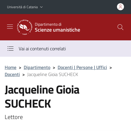
Vai al contenuto principale
Vai al menu di navigazione
Università di Catania
Dipartimento di
Scienze umanistiche
Vai ai contenuti correlati
Home
>
Dipartimento
>
Docenti | Persone | Uffici
>
Docenti
>
Jacqueline Gioia SUCHECK
Jacqueline Gioia
SUCHECK
Lettore