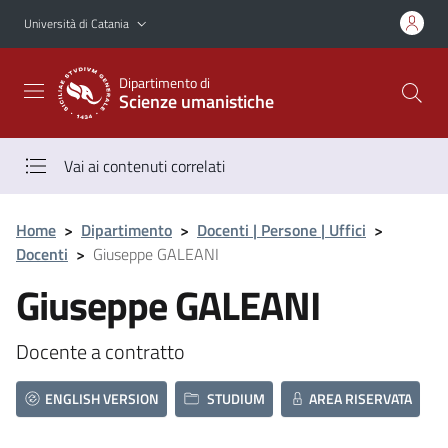
Vai al contenuto principale
Vai al menu di navigazione
Università di Catania
Dipartimento di
Scienze umanistiche
Vai ai contenuti correlati
Home
>
Dipartimento
>
Docenti | Persone | Uffici
>
Docenti
>
Giuseppe GALEANI
Giuseppe GALEANI
Docente a contratto
ENGLISH VERSION
STUDIUM
AREA RISERVATA