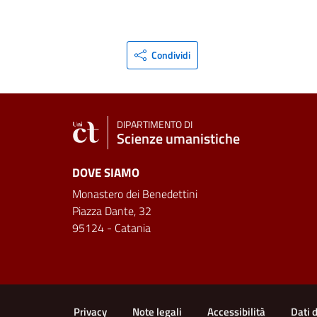
Condividi
DIPARTIMENTO DI
Scienze umanistiche
DOVE SIAMO
Monastero dei Benedettini
Piazza Dante, 32
95124 - Catania
Link e informazioni utili
Privacy
Note legali
Accessibilità
Dati 