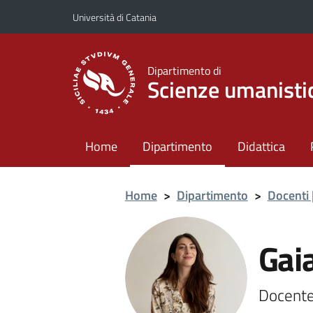
Vai al contenuto principale
Vai al menu di navigazione
Università di Catania
Dipartimento di
Scienze umanisti
Home
Dipartimento
Didattica
Home
>
Dipartimento
>
Docenti 
Gaia
Docente