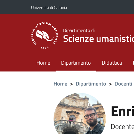
Vai al contenuto principale
Vai al menu di navigazione
Università di Catania
Dipartimento di
Scienze umanisti
Home
Dipartimento
Didattica
Home
>
Dipartimento
>
Docenti 
Enr
Docente