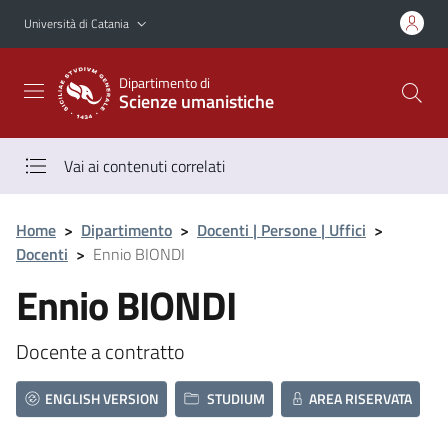
Vai al contenuto principale
Vai al menu di navigazione
Università di Catania
Dipartimento di
Scienze umanistiche
Vai ai contenuti correlati
Home
>
Dipartimento
>
Docenti | Persone | Uffici
>
Docenti
>
Ennio BIONDI
Ennio BIONDI
Docente a contratto
ENGLISH VERSION
STUDIUM
AREA RISERVATA