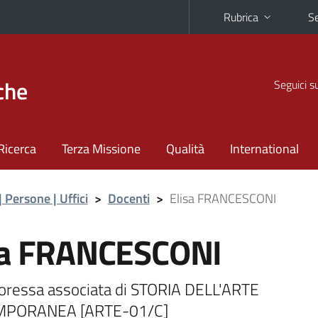
Rubrica
Se
che
Seguici s
Ricerca
Terza Missione
Qualità
International
| Persone | Uffici
>
Docenti
>
Elisa FRANCESCONI
sa FRANCESCONI
oressa associata di STORIA DELL'ARTE
PORANEA [ARTE-01/C]