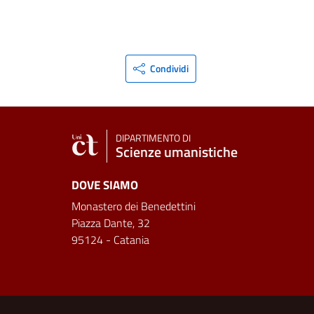
Condividi
DIPARTIMENTO DI
Scienze umanistiche
DOVE SIAMO
Monastero dei Benedettini
Piazza Dante, 32
95124 - Catania
Link e informazioni utili