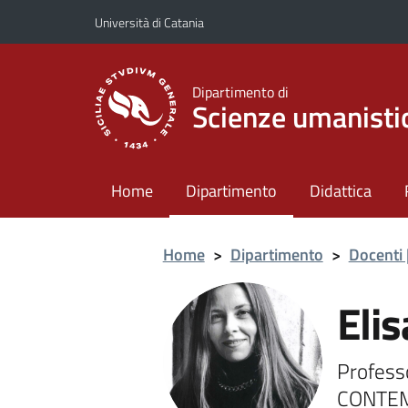
Vai al contenuto principale
Vai al menu di navigazione
Università di Catania
Dipartimento di
Scienze umanisti
Home
Dipartimento
Didattica
Home
>
Dipartimento
>
Docenti 
Eli
Profess
CONTEM