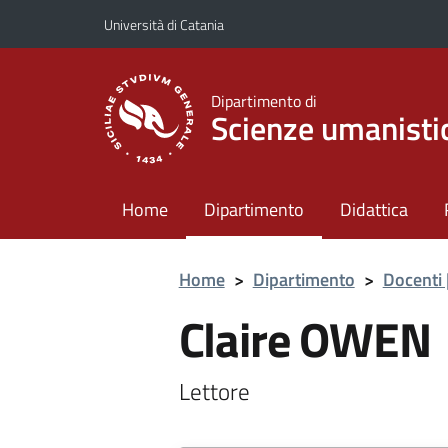
Vai al contenuto principale
Vai al menu di navigazione
Università di Catania
Dipartimento di
Scienze umanisti
Home
Dipartimento
Didattica
Home
>
Dipartimento
>
Docenti 
Claire OWEN
Lettore