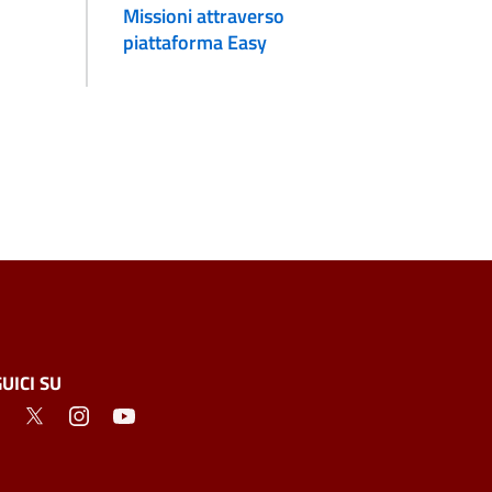
Missioni attraverso
piattaforma Easy
UICI SU