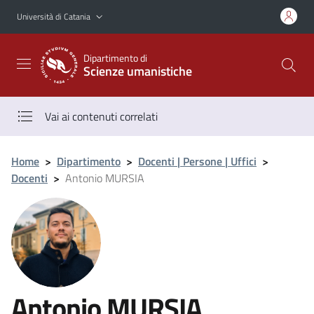
Vai al contenuto principale
Vai al menu di navigazione
Università di Catania
Dipartimento di
Scienze umanistiche
Vai ai contenuti correlati
Home
>
Dipartimento
>
Docenti | Persone | Uffici
>
Docenti
>
Antonio MURSIA
Antonio MURSIA