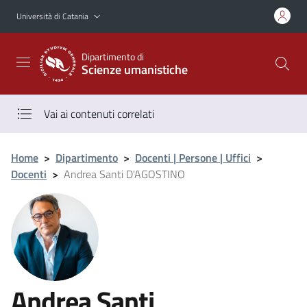
Vai al contenuto principale
Vai al menu di navigazione
Università di Catania
Dipartimento di
Scienze umanistiche
Vai ai contenuti correlati
Home
>
Dipartimento
>
Docenti | Persone | Uffici
>
Docenti
>
Andrea Santi D'AGOSTINO
Andrea Santi