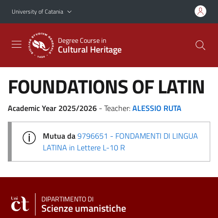
Go to main content
Go to navigation menu
University of Catania
Degree Course in
Cultural Heritage
FOUNDATIONS OF LATIN
Academic Year 2025/2026
- Teacher:
ALESSIO RUTA
Mutua da
9796651 - FONDAMENTI DI LINGUA
LATINA in Lettere L-10 R
DIPARTIMENTO DI
Scienze umanistiche