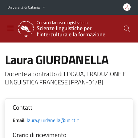
Vai al contenuto principale
Vai al menu di navigazione
Università di Catania
Corso di laurea magistrale in
Scienze linguistiche per
l'intercultura e la formazione
Laura GIURDANELLA
Docente a contratto di LINGUA, TRADUZIONE E
LINGUISTICA FRANCESE [FRAN-01/B]
Contatti
Email:
laura.giurdanella@unict.it
Orario di ricevimento